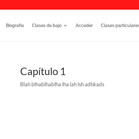
Biografía
Clases de bajo
Acceder
Clases particulare
Capítulo 1
Blah blhablhablha lha lah lsh adhkads